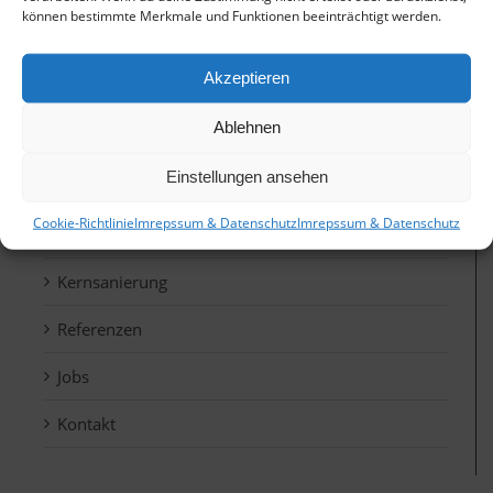
können bestimmte Merkmale und Funktionen beeinträchtigt werden.
Dacheindeckung
Akzeptieren
Holzbau
Ablehnen
Dachfenster
Einstellungen ansehen
Energieberatung
Cookie-Richtlinie
Imrepssum & Datenschutz
Imrepssum & Datenschutz
Photovoltaik
Kernsanierung
Referenzen
Jobs
Kontakt